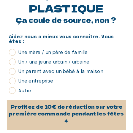
Quels sont les délais de livraison ?
PLASTIQUE
Ça coule de source, non ?
Aidez nous à mieux vous connaitre. Vous
êtes :
La fontaine à eau sans branchement.
Une mère / un père de famille
Retrouvez-nous sur les réseaux sociaux :
Un / une jeune urbain / urbaine
Un parent avec un bébé à la maison
Facebook
Instagram
TikTok
LinkedIn
Une entreprise
Autre
En savoir plus
Profitez de 10€ de réduction sur votre
première commande pendant les fêtes
Nos rubriques
🎄