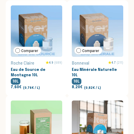
Comparer
Comparer
Roche Claire
Bonneval
4.9
(689)
4.7
(211)
Eau de Source de
Eau Minérale Naturelle
Montagne 10L
10L
10L
10L
7,60€
8,20€
Prix unitaire
Prix unitaire
0,76€
/
L
0,82€
/
L