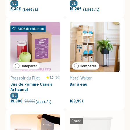
5L
5L
5,30€
19,20€
Prix unitaire
Prix unitaire
1,06€
/
L
3,84€
/
L
2,00€ de réduction
Comparer
Comparer
Pressoir du Pilat
Merci Walter
5.0
(60)
Jus de Pomme Cassis
Bar à eau
Artisanal
5L
19,90€
21,90€
169,99€
Prix unitaire
3,98€
/
L
Épuisé