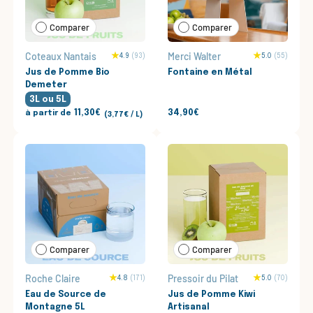
Comparer
Comparer
Coteaux Nantais
Merci Walter
4.9
(93)
5.0
(55)
Jus de Pomme Bio
Fontaine en Métal
Demeter
3L
ou
5L
à partir de
11,30€
34,90€
Prix unitaire
3,77€
/
L
Comparer
Comparer
Roche Claire
Pressoir du Pilat
4.8
(171)
5.0
(70)
Eau de Source de
Jus de Pomme Kiwi
Montagne 5L
Artisanal