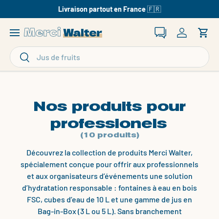
10€ offerts sur votre 1ère commande MERCI10 🎁
Aller au contenu
Recherche
Se connec
Pani
Recherche
Rechercher
Nos produits pour
professionels
(10 produits)
Découvrez la collection de produits Merci Walter,
spécialement conçue pour offrir aux professionnels
et aux organisateurs d’événements une solution
d’hydratation responsable : fontaines à eau en bois
FSC, cubes d’eau de 10 L et une gamme de jus en
Bag-in-Box (3 L ou 5 L). Sans branchement