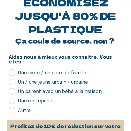
ÉCONOMISEZ
JUSQU'À 80% DE
Envoyer
PLASTIQUE
Ça coule de source, non ?
Aidez nous à mieux vous connaitre. Vous
êtes :
La fontaine à eau sans branchement.
Une mère / un père de famille
Retrouvez-nous sur les réseaux sociaux :
Un / une jeune urbain / urbaine
Un parent avec un bébé à la maison
Facebook
Instagram
TikTok
LinkedIn
Une entreprise
Autre
En savoir plus
Profitez de 10€ de réduction sur votre